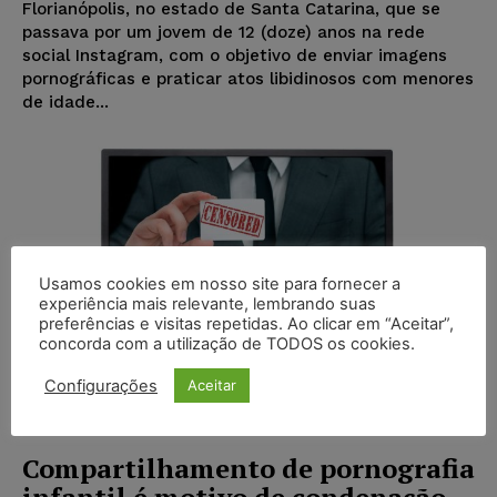
Florianópolis, no estado de Santa Catarina, que se
passava por um jovem de 12 (doze) anos na rede
social Instagram, com o objetivo de enviar imagens
pornográficas e praticar atos libidinosos com menores
de idade...
Usamos cookies em nosso site para fornecer a
experiência mais relevante, lembrando suas
preferências e visitas repetidas. Ao clicar em “Aceitar”,
concorda com a utilização de TODOS os cookies.
Configurações
Aceitar
Compartilhamento de pornografia
infantil é motivo de condenação