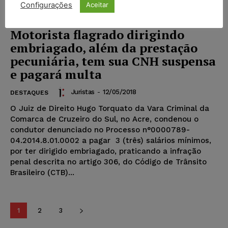
Configurações
Aceitar
Motorista flagrado dirigindo
embriagado, além da prestação
pecuniária, tem sua CNH suspensa
e pagará multa
Juristas
-
12/05/2018
DESTAQUES
O Juiz de Direito Hugo Torquato da Vara Criminal da
Comarca de Cruzeiro do Sul, no Acre, condenou o
condutor denunciado no Processo n°0000789-
04.2014.8.01.0002 a pagar 3 (três) salários mínimos,
por ter dirigido embriagado, praticando a infração
penal descrita no artigo 306, do Código de Trânsito
Brasileiro (CTB)...
1
2
3