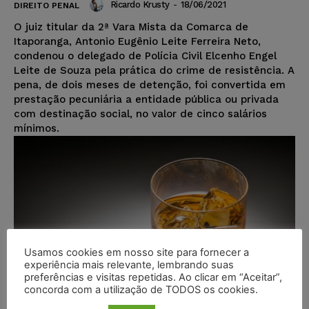
Ricardo Krusty
-
18/06/2021
DIREITO PENAL
O juiz titular da 2ª Vara Mista da Comarca de
Itaporanga, Antonio Eugênio Leite Ferreira Neto,
condenou o delegado de Polícia Civil Elcenho Engel
Leite de Souza pela prática do crime de resistência. A
pena, de dois meses de detenção, foi convertida em
prestação pecuniária a entidade pública ou privada
com destinação social, no valor de cinco salários
mínimos.
Usamos cookies em nosso site para fornecer a
experiência mais relevante, lembrando suas
preferências e visitas repetidas. Ao clicar em “Aceitar”,
concorda com a utilização de TODOS os cookies.