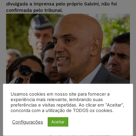
divulgada a imprensa pelo próprio Salvini, não foi
confirmada pelo tribunal.
Usamos cookies em nosso site para fornecer a
experiência mais relevante, lembrando suas
preferências e visitas repetidas. Ao clicar em “Aceitar”,
Alexandre de Moraes manda
concorda com a utilização de TODOS os cookies.
investigação sobre Ricardo Salles
Configurações
Aceitar
para a Justiça do Pará