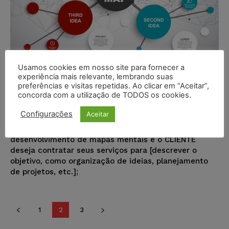
Usamos cookies em nosso site para fornecer a
experiência mais relevante, lembrando suas
Modelo – Contrato de consultoria
preferências e visitas repetidas. Ao clicar em “Aceitar”,
em mapas mentais
concorda com a utilização de TODOS os cookies.
Juristas
-
19/01/2024
MODELOS DE DOCUMENTOS
Configurações
Aceitar
O CONSULTOR é especializado na criação e
desenvolvimento de mapas mentais e o CLIENTE
deseja contratar seus serviços para [descrever o
objetivo, como organização de ideias, planejamento
de projetos, etc.];
1
2
3