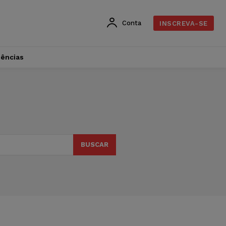
Conta
INSCREVA-SE
dências
BUSCAR