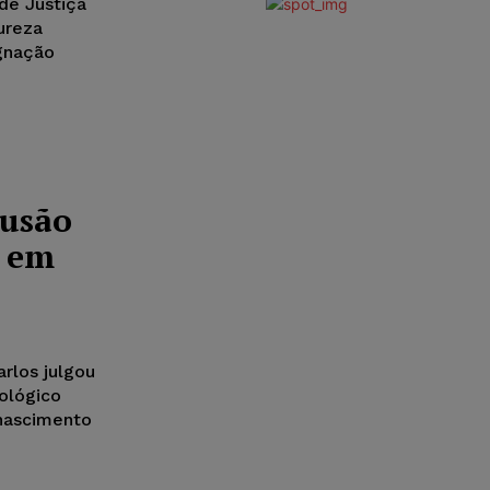
de Justiça
ureza
ugnação
lusão
o em
rlos julgou
iológico
 nascimento