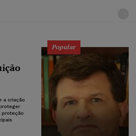
Popular
uição
e a criação
 proteger
a proteção
cipais