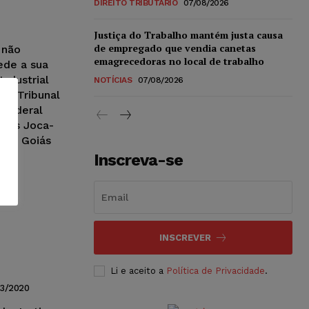
DIREITO TRIBUTÁRIO
07/08/2026
Justiça do Trabalho mantém justa causa
de empregado que vendia canetas
 não
emagrecedoras no local de trabalho
ede a sua
Industrial
NOTÍCIAS
07/08/2026
ior Tribunal
 Federal
ntes Joca-
a de Goiás
Inscreva-se
INSCREVER
Li e aceito a
Política de Privacidade
.
3/2020