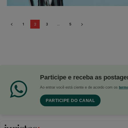
1
2
3
...
5
Participe e receba as postagen
Ao entrar você está ciente e de acordo com os
term
PARTICIPE DO CANAL