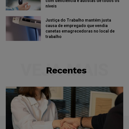
com deficiência e autistas de todos os
níveis
Justiça do Trabalho mantém justa
causa de empregado que vendia
canetas emagrecedoras no local de
trabalho
VEJA MAIS
Recentes