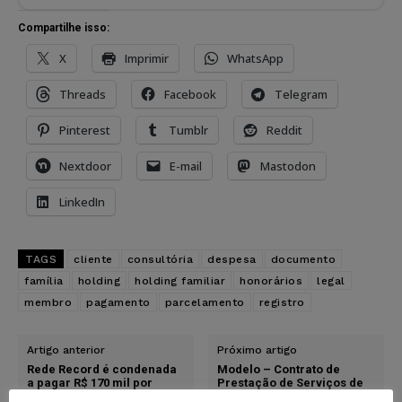
Compartilhe isso:
X
Imprimir
WhatsApp
Threads
Facebook
Telegram
Pinterest
Tumblr
Reddit
Nextdoor
E-mail
Mastodon
LinkedIn
TAGS
cliente
consultória
despesa
documento
família
holding
holding familiar
honorários
legal
membro
pagamento
parcelamento
registro
Artigo anterior
Próximo artigo
Rede Record é condenada
Modelo – Contrato de
a pagar R$ 170 mil por
Prestação de Serviços de
reportagem inverídica
Redação de Conteúdo –