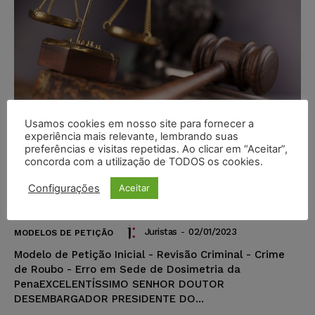
Usamos cookies em nosso site para fornecer a
experiência mais relevante, lembrando suas
preferências e visitas repetidas. Ao clicar em “Aceitar”,
concorda com a utilização de TODOS os cookies.
Modelo de Petição – Revisão
Criminal – Roubo – Erro em Sede
Configurações
Aceitar
de Dosimetria da Pena
Juristas
-
02/01/2023
MODELOS DE PETIÇÃO
Modelo de Petição Inicial - Revisão Criminal - Crime
de Roubo - Erro em Sede de Dosimetria da
PenaEXCELENTÍSSIMO SENHOR DOUTOR
DESEMBARGADOR PRESIDENTE DO...