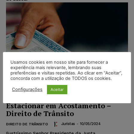
Usamos cookies em nosso site para fornecer a
experiência mais relevante, lembrando suas
preferências e visitas repetidas. Ao clicar em “Aceitar”,
concorda com a utilização de TODOS os cookies.
Configurações
Aceitar
Modelo – Recurso para JARI –
Estacionar em Acostamento –
Direito de Trânsito
Juristas
-
10/05/2024
DIREITO DE TRÂNSITO
Ilustríssimo Senhor Presidente da Junta