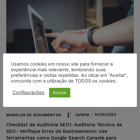
Usamos cookies em nosso site para fornecer a
experiência mais relevante, lembrando suas
preferências e visitas repetidas. Ao clicar em “Aceitar”,
concorda com a utilização de TODOS os cookies.
Configurações
Aceitar
Modelo de Checklist de Auditoria
SEO
Juristas
-
14/05/2024
MODELOS DE DOCUMENTOS
Checklist de Auditoria SEO1. Auditoria Técnica de
SEO- Verifique Erros de Rastreamento: Use
ferramentas como Google Search Console para