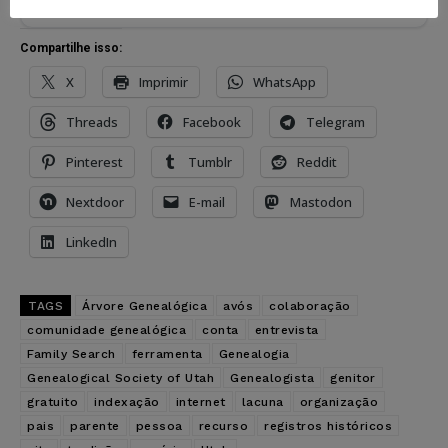
Compartilhe isso:
X
Imprimir
WhatsApp
Threads
Facebook
Telegram
Pinterest
Tumblr
Reddit
Nextdoor
E-mail
Mastodon
LinkedIn
TAGS
Árvore Genealógica
avós
colaboração
comunidade genealógica
conta
entrevista
Family Search
ferramenta
Genealogia
Genealogical Society of Utah
Genealogista
genitor
gratuito
indexação
internet
lacuna
organização
pais
parente
pessoa
recurso
registros históricos