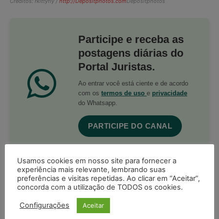
Créditos: rkittyfly /
http://Depositphotos.com
Depositphotos
Participe e receba as
postagens diárias do
Portal Juristas.
Ao entrar você está ciente e de acordo
com os
termos de uso
e
privacidade
do Whatsapp.
PARTICIPE DO CANAL
Usamos cookies em nosso site para fornecer a
experiência mais relevante, lembrando suas
preferências e visitas repetidas. Ao clicar em “Aceitar”,
concorda com a utilização de TODOS os cookies.
Acompanhe o Juristas no Google News
receba as principais notícias jurídicas do Brasil
Configurações
Aceitar
Seguir no Google