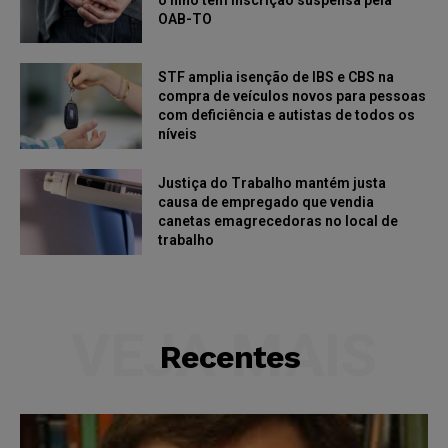
o filho tem inscrição suspensa pela
OAB-TO
STF amplia isenção de IBS e CBS na
compra de veículos novos para pessoas
com deficiência e autistas de todos os
níveis
Justiça do Trabalho mantém justa
causa de empregado que vendia
canetas emagrecedoras no local de
trabalho
VEJA MAIS
Recentes