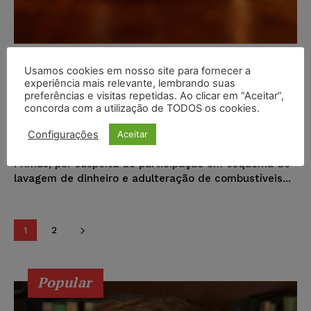
Empresário baiano suspeito de
Usamos cookies em nosso site para fornecer a
ligação com o PCC é processado
experiência mais relevante, lembrando suas
preferências e visitas repetidas. Ao clicar em “Aceitar”,
pela Shell
concorda com a utilização de TODOS os cookies.
Karina Silvério
-
27/10/2025
NOTÍCIAS
Configurações
Aceitar
Preso no dia 16 de outubro durante a Operação
Primus, por suspeita de participação em esquema de
lavagem de dinheiro e adulteração de combustíveis...
1
2
Popular