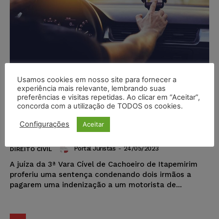
Usamos cookies em nosso site para fornecer a
experiência mais relevante, lembrando suas
Irmãos são condenados a
preferências e visitas repetidas. Ao clicar em “Aceitar”,
indenizar motorista por
concorda com a utilização de TODOS os cookies.
aplicativo após ofensas em rede
Configurações
Aceitar
social
Portal Juristas
-
24/05/2023
DIREITO CIVIL
A juíza da 3ª Vara Cível de Cachoeiro de Itapemirim
proferiu uma sentença condenando dois irmãos a
pagarem uma indenização a um motorista de...