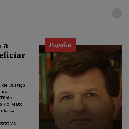
 a
Popular
ficiar
l de Justiça
o de
Tânia
ça do Mato
 ela se
trativa