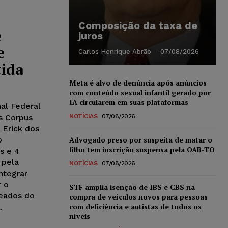
Composição da taxa de
e
juros
e
Carlos Henrique Abrão
-
07/08/2026
tida
Meta é alvo de denúncia após anúncios
com conteúdo sexual infantil gerado por
IA circularem em suas plataformas
nal Federal
s Corpus
NOTÍCIAS
07/08/2026
r Erick dos
o
Advogado preso por suspeita de matar o
filho tem inscrição suspensa pela OAB-TO
s e 4
 pela
NOTÍCIAS
07/08/2026
ntegrar
r o
STF amplia isenção de IBS e CBS na
eados do
compra de veículos novos para pessoas
com deficiência e autistas de todos os
.
níveis