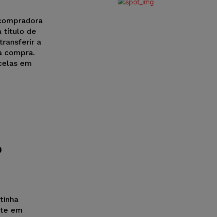
 compradora
título de
ransferir a
a compra.
celas em
o
tinha
nte em