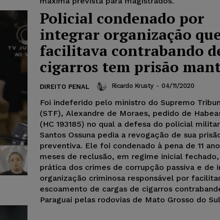
máxima prevista para magistrados.
Policial condenado por
integrar organização qu
facilitava contrabando d
cigarros tem prisão man
Ricardo Krusty
-
04/11/2020
DIREITO PENAL
Foi indeferido pelo ministro do Supremo Tribu
(STF), Alexandre de Moraes, pedido de Habea
(HC 193185) no qual a defesa do policial milita
Santos Ossuna pedia a revogação de sua prisã
preventiva. Ele foi condenado à pena de 11 ano
meses de reclusão, em regime inicial fechado,
prática dos crimes de corrupção passiva e de i
organização criminosa responsável por facilita
escoamento de cargas de cigarros contraband
Paraguai pelas rodovias de Mato Grosso do Sul