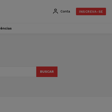
Conta
INSCREVA-SE
dências
BUSCAR