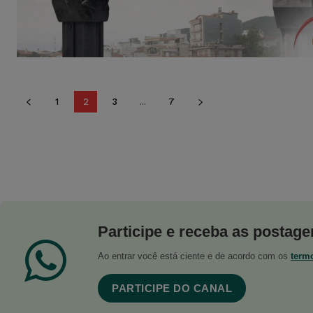
1
2
3
...
7
Participe e receba as postagen
Ao entrar você está ciente e de acordo com os
term
PARTICIPE DO CANAL