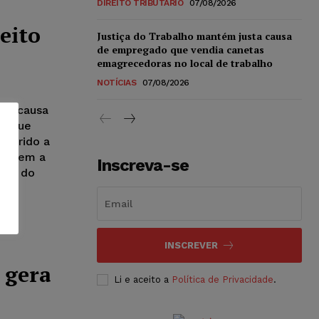
DIREITO TRIBUTÁRIO
07/08/2026
veito
Justiça do Trabalho mantém justa causa
de empregado que vendia canetas
emagrecedoras no local de trabalho
NOTÍCIAS
07/08/2026
 da causa
co que
aferido a
e quem a
Inscreva-se
rte do
INSCREVER
 gera
Li e aceito a
Política de Privacidade
.