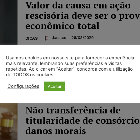
Valor da causa em ação
rescisória deve ser o pro
econômico total
Juristas
-
26/03/2020
DICAS
O fator preponderante para a fixação do valor
em uma ação rescisória é o proveito econômi
Usamos cookies em nosso site para fornecer a experiência
resultaria de sua procedência, o qual pode ser 
mais relevante, lembrando suas preferências e visitas
partir do pedido formulado, não importando s
repetidas. Ao clicar em “Aceitar”, concorda com a utilização
de TODOS os cookies.
ajuizou seria beneficiado somente com uma pa
valor total.
Configurações
Aceitar
Não transferência de
titularidade de consórcio
danos morais