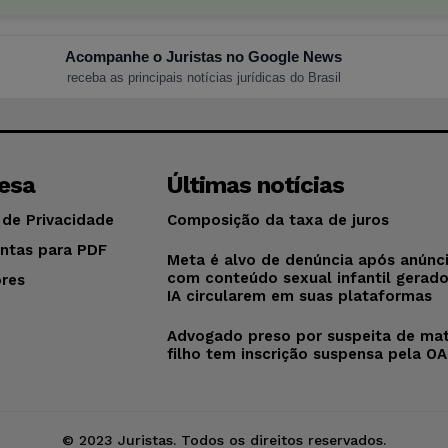
Acompanhe o Juristas no Google News
receba as principais notícias jurídicas do Brasil
esa
Últimas notícias
 de Privacidade
Composição da taxa de juros
ntas para PDF
Meta é alvo de denúncia após anúnc
com conteúdo sexual infantil gerad
res
IA circularem em suas plataformas
o
Advogado preso por suspeita de mat
filho tem inscrição suspensa pela O
© 2023 Juristas. Todos os direitos reservados.