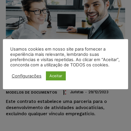
Usamos cookies em nosso site para fornecer a
experiência mais relevante, lembrando suas
preferências e visitas repetidas. Ao clicar em “Aceitar”,
concorda com a utilização de TODOS os cookies.
Modelo – Contrato de Parceria –
Configurações
Aceitar
Advocacia
Juristas
-
29/12/2023
MODELOS DE DOCUMENTOS
Este contrato estabelece uma parceria para o
desenvolvimento de atividades advocatícias,
excluindo qualquer vínculo empregatício.