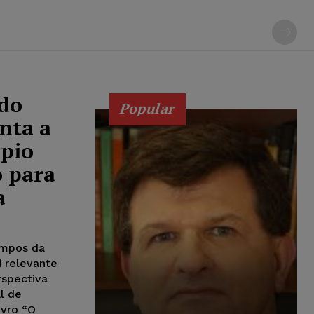
ldo
Popular
nta a
ípio
o para
a
ampos da
i relevante
rspectiva
l de
ivro “O