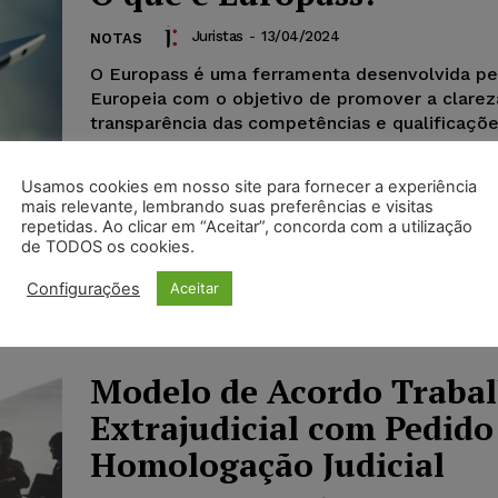
Juristas
-
13/04/2024
NOTAS
O Europass é uma ferramenta desenvolvida pe
Europeia com o objetivo de promover a clarez
transparência das competências e qualificaçõ
cidadãos europeus. Essencial para aqueles qu
oportunidades de trabalho ou educação em di
Usamos cookies em nosso site para fornecer a experiência
países do bloco, o Europass facilita a comuni
mais relevante, lembrando suas preferências e visitas
dessas informações de maneira padronizada e
repetidas. Ao clicar em “Aceitar”, concorda com a utilização
reconhecida internacionalmente.
de TODOS os cookies.
Configurações
Aceitar
Modelo de Acordo Trabal
Extrajudicial com Pedido
Homologação Judicial