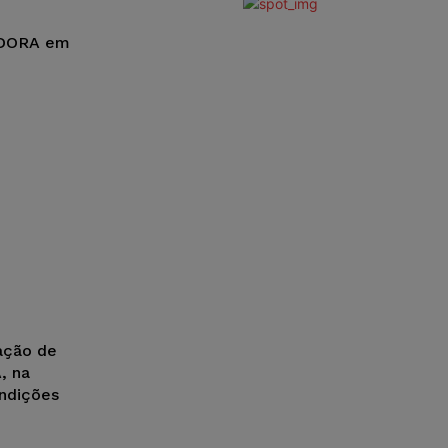
ADORA em
ação de
, na
ondições