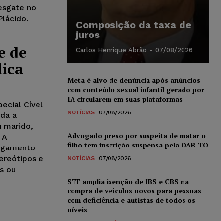
Resgate no
Plácido.
Composição da taxa de
juros
e de
Carlos Henrique Abrão
-
07/08/2026
lica
Meta é alvo de denúncia após anúncios
com conteúdo sexual infantil gerado por
IA circularem em suas plataformas
ecial Cível
NOTÍCIAS
07/08/2026
da a
u marido,
Advogado preso por suspeita de matar o
 A
filho tem inscrição suspensa pela OAB-TO
ulgamento
ereótipos e
NOTÍCIAS
07/08/2026
s ou
STF amplia isenção de IBS e CBS na
compra de veículos novos para pessoas
com deficiência e autistas de todos os
níveis