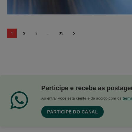
1
2
3
...
35
Participe e receba as postagen
Ao entrar você está ciente e de acordo com os
term
PARTICIPE DO CANAL