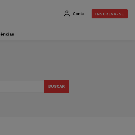
Conta
INSCREVA-SE
dências
BUSCAR