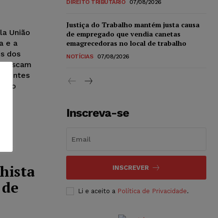
DIREITO TRIBUTÁRIO
07/08/2026
Justiça do Trabalho mantém justa causa
la União
de empregado que vendia canetas
a e a
emagrecedoras no local de trabalho
es dos
NOTÍCIAS
07/08/2026
e buscam
ferentes
cação
Inscreva-se
hista
INSCREVER
 de
Li e aceito a
Política de Privacidade
.