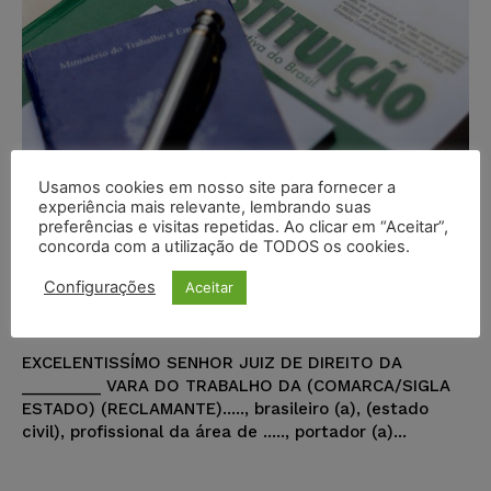
Usamos cookies em nosso site para fornecer a
Modelo de Petição – Interposição
experiência mais relevante, lembrando suas
de reclamatória trabalhista ante
preferências e visitas repetidas. Ao clicar em “Aceitar”,
concorda com a utilização de TODOS os cookies.
a existência de trabalho para
grupo econômico
Configurações
Aceitar
Portal Juristas
-
17/05/2023
MODELOS DE PETIÇÃO
EXCELENTISSÍMO SENHOR JUIZ DE DIREITO DA
_________ VARA DO TRABALHO DA (COMARCA/SIGLA
ESTADO) (RECLAMANTE)....., brasileiro (a), (estado
civil), profissional da área de ....., portador (a)...