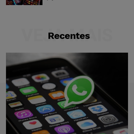
VEJA MAIS
Recentes