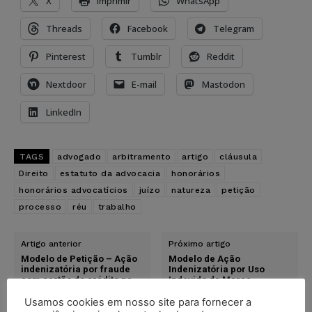
X
Imprimir
WhatsApp
Threads
Facebook
Telegram
Pinterest
Tumblr
Reddit
Nextdoor
E-mail
Mastodon
LinkedIn
TAGS
advogado
arbitramento
artigo
cláusula
Direito
estatuto da advocacia
honorários
honorários advocatícios
juízo
natureza
petição
processo
réu
trabalho
Artigo anterior
Próximo artigo
Modelo de Petição – Ação
Modelo de Ação
indenizatória por fraude
Indenizatória por Uso
com cartão de crédito na
Indevido de Marca
internet
Registrada
Usamos cookies em nosso site para fornecer a