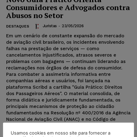
Consumidores e Advogados contra
Abusos no Setor
Juristas
-
23/05/2026
DESTAQUES
Em um cenário de constante expansão do mercado
de aviação civil brasileiro, os incidentes envolvendo
falhas na prestação de serviços — como
cancelamentos injustificados, atrasos severos e
problemas com bagagens — continuam liderando as
reclamações nos órgãos de defesa do consumidor.
Para combater a assimetria informativa entre
companhias aéreas e usuários, foi lançada na
plataforma Scribd a cartilha "Guia Prático: Direitos
dos Passageiros Aéreos". O material consolida, de
forma didática e juridicamente fundamentada, os
principais mecanismos de proteção ao cidadão
fundamentados na Resolução nº 400/2016 da Agência
Nacional de Aviação Civil (ANAC) e no Código de
Defesa do Consumidor (CDC).
Usamos cookies em nosso site para fornecer a