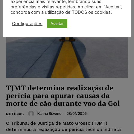
experiência mais relevante, lembrando suas
preferências e visitas repetidas. Ao clicar em “Aceitar”,
concorda com a utilização de TODOS os cookies.
Configurações
Aceitar
TJMT determina realização de
perícia para apurar causas da
morte de cão durante voo da Gol
Karina Silvério
-
28/01/2026
NOTÍCIAS
O Tribunal de Justiça de Mato Grosso (TJMT)
determinou a realização de perícia técnica indireta