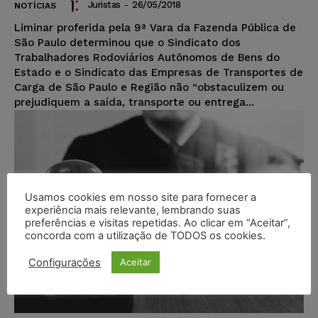
Juristas
-
26/05/2018
NOTÍCIAS
Liminar proferida pela 9ª Vara da Fazenda Pública de
São Paulo determinou que o Sindicato dos
Trabalhadores Rodoviários Autônomos de Bens do
Estado e o Sindicato das Empresas de Transportes de
Carga de São Paulo e Região não “obstaculizem ou
prejudiquem a saída, transporte ou entrega...
Usamos cookies em nosso site para fornecer a
experiência mais relevante, lembrando suas
preferências e visitas repetidas. Ao clicar em “Aceitar”,
concorda com a utilização de TODOS os cookies.
Configurações
Aceitar