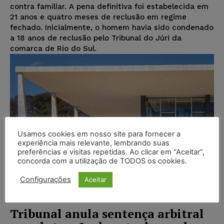
contra familiar. A pena definitiva foi estabelecida em
21 anos e quatro meses de reclusão em regime
fechado. Inicialmente, o homem havia sido condenado
a 18 anos de reclusão pelo Tribunal do Júri da
comarca de Rio do Sul.
Usamos cookies em nosso site para fornecer a
experiência mais relevante, lembrando suas
preferências e visitas repetidas. Ao clicar em “Aceitar”,
concorda com a utilização de TODOS os cookies.
Configurações
Aceitar
Tribunal anula sentença arbitral