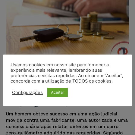
Usamos cookies em nosso site para fornecer a
Comprador de veículo novo que
experiência mais relevante, lembrando suas
preferências e visitas repetidas. Ao clicar em “Aceitar”,
apresentou avarias deve ser
concorda com a utilização de TODOS os cookies.
indenizado por fabricante,
autorizada e concessionária
Configurações
Aceitar
Ricardo Krusty
-
10/11/2023
DESTAQUES
Um homem obteve sucesso em uma ação judicial
movida contra uma fabricante, uma autorizada e uma
concessionária após relatar defeitos em um carro
zero-quilômetro adquirido das requeridas. Segundo