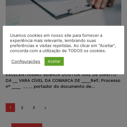
Usamos cookies em nosso site para fornecer a
Modelo de Petição – Pedido de
experiência mais relevante, lembrando suas
preferências e visitas repetidas. Ao clicar em “Aceitar”,
Decretação de Sigilo de Laudo
concorda com a utilização de TODOS os cookies.
Pericial Médico
Configurações
Aceitar
Juristas
-
28/05/2023
MODELOS DE PETIÇÃO
EXCELENTÍSSIMO SENHOR DOUTOR JUIZ DE DIREITO
DA __ VARA CÍVEL DA COMARCA DE ____Ref.: Processo
n° ____ , , , , portador do documento de...
1
2
3