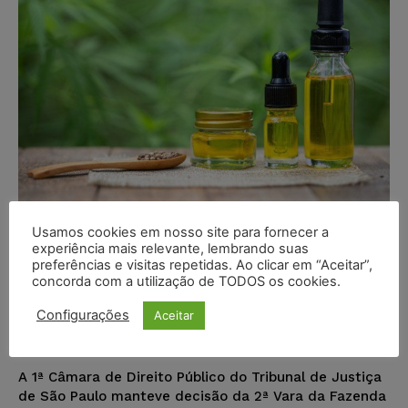
Usamos cookies em nosso site para fornecer a
Autoridade sanitária não poderá
experiência mais relevante, lembrando suas
impedir que farmácia de
preferências e visitas repetidas. Ao clicar em “Aceitar”,
concorda com a utilização de TODOS os cookies.
manipulação utilize derivados da
Cannabis
Configurações
Aceitar
Ricardo Krusty
-
17/01/2022
DESTAQUES
A 1ª Câmara de Direito Público do Tribunal de Justiça
de São Paulo manteve decisão da 2ª Vara da Fazenda