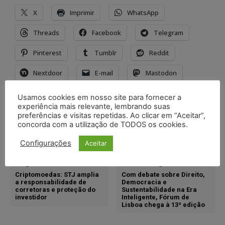
X
Imprimir
WhatsApp
Threads
Facebook
Telegram
Pinterest
Tumblr
Reddit
Nextdoor
E-mail
Mastodon
LinkedIn
Usamos cookies em nosso site para fornecer a
experiência mais relevante, lembrando suas
preferências e visitas repetidas. Ao clicar em “Aceitar”,
concorda com a utilização de TODOS os cookies.
TAGS
cultura
economia criativa
Minc
Ministério da Cultura
Configurações
Aceitar
Artigo anterior
Próximo artigo
Criptomoedas: STJ amplia
Com debate sobre Direito,
a responsabilidade de
Democracia e
corretoras e proteção do
Sustentabilidade na Era
investidor
Inteligente, Fórum de
Lisboa chega à 13ª edição