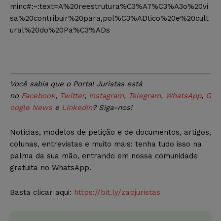
minc#:~:text=A%20reestrutura%C3%A7%C3%A3o%20vi
sa%20contribuir%20para,pol%C3%ADtico%20e%20cult
ural%20do%20Pa%C3%ADs
Você sabia que o Portal Juristas está
no
Facebook
,
Twitter
,
Instagram
,
Telegram
,
WhatsApp
,
G
oogle News
e
Linkedin
? Siga-nos!
Notícias, modelos de petição e de documentos, artigos,
colunas, entrevistas e muito mais: tenha tudo isso na
palma da sua mão, entrando em nossa comunidade
gratuita no WhatsApp.
Basta clicar aqui:
https://bit.ly/zapjuristas