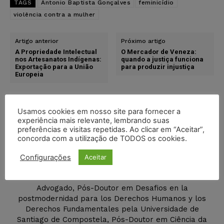
TAGS
Antonio Baptista Gonçalves
feminicídio
violência contra a mulher
Artigo anterior
Próximo artigo
A Propriedade Intelectual
O Mercador de Veneza:
nos Artesanatos Indígenas:
quando a justiça funciona
Exportação para a União
para produzir injustiça
Europeia
Usamos cookies em nosso site para fornecer a
experiência mais relevante, lembrando suas
preferências e visitas repetidas. Ao clicar em “Aceitar”,
concorda com a utilização de TODOS os cookies.
Configurações
Aceitar
Antonio Baptista Gonçalves
Advogado, Pós-Doutor em Desafios en la
postmodernidad para los Derechos Humanos y los
Derechos Fundamentales pela Universidade de
Santiago de Compostela, Pós-Doutor em Ciência da