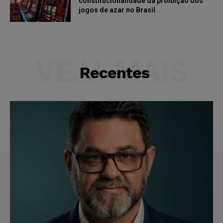
constitucionalidade da proibição dos
jogos de azar no Brasil
VEJA MAIS
Recentes