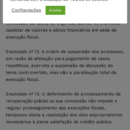
indisponibilidade de valores e ativos financeiros.
Configurações
Aceitar
Enunciado nº 71. Demonstrados os requisitos à
concessão da tutela de urgência, admite-se o arresto
cautelar de valores e ativos financeiros em sede de
execução fiscal.
Enunciado nº 72. A ordem de suspensão dos processos,
em razão da afetação para julgamento de casos
repetitivos, acarreta a suspensão da discussão do
tema controvertido, mas não a paralisação total da
execução fiscal.
Enunciado nº 73. O deferimento do processamento da
recuperação judicial ou sua concessão não impede o
regular prosseguimento das execuções fiscais,
tampouco obsta a realização dos atos expropriatórios
necessários à plena satisfação do crédito público.