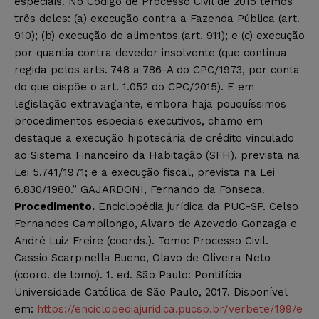
especiais. No Código de Processo Civil de 2015 temos
três deles: (a) execução contra a Fazenda Pública (art.
910); (b) execução de alimentos (art. 911); e (c) execução
por quantia contra devedor insolvente (que continua
regida pelos arts. 748 a 786-A do CPC/1973, por conta
do que dispõe o art. 1.052 do CPC/2015). E em
legislação extravagante, embora haja pouquíssimos
procedimentos especiais executivos, chamo em
destaque a execução hipotecária de crédito vinculado
ao Sistema Financeiro da Habitação (SFH), prevista na
Lei 5.741/1971; e a execução fiscal, prevista na Lei
6.830/1980.” GAJARDONI, Fernando da Fonseca.
Procedimento.
Enciclopédia jurídica da PUC-SP. Celso
Fernandes Campilongo, Alvaro de Azevedo Gonzaga e
André Luiz Freire (coords.). Tomo: Processo Civil.
Cassio Scarpinella Bueno, Olavo de Oliveira Neto
(coord. de tomo). 1. ed. São Paulo: Pontifícia
Universidade Católica de São Paulo, 2017. Disponível
em:
https://enciclopediajuridica.pucsp.br/verbete/199/e