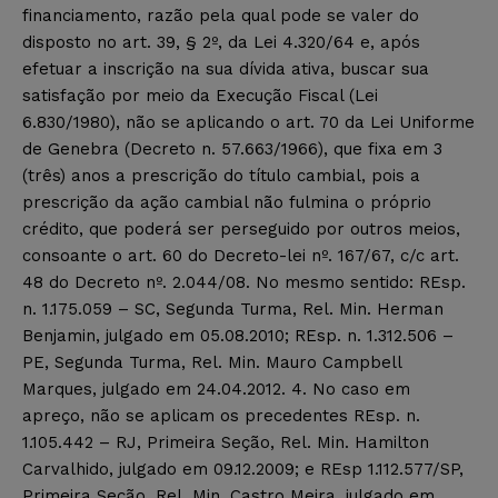
financiamento, razão pela qual pode se valer do
disposto no art. 39, § 2º, da Lei 4.320/64 e, após
efetuar a inscrição na sua dívida ativa, buscar sua
satisfação por meio da Execução Fiscal (Lei
6.830/1980), não se aplicando o art. 70 da Lei Uniforme
de Genebra (Decreto n. 57.663/1966), que fixa em 3
(três) anos a prescrição do título cambial, pois a
prescrição da ação cambial não fulmina o próprio
crédito, que poderá ser perseguido por outros meios,
consoante o art. 60 do Decreto-lei nº. 167/67, c/c art.
48 do Decreto nº. 2.044/08. No mesmo sentido: REsp.
n. 1.175.059 – SC, Segunda Turma, Rel. Min. Herman
Benjamin, julgado em 05.08.2010; REsp. n. 1.312.506 –
PE, Segunda Turma, Rel. Min. Mauro Campbell
Marques, julgado em 24.04.2012. 4. No caso em
apreço, não se aplicam os precedentes REsp. n.
1.105.442 – RJ, Primeira Seção, Rel. Min. Hamilton
Carvalhido, julgado em 09.12.2009; e REsp 1.112.577/SP,
Primeira Seção, Rel. Min. Castro Meira, julgado em