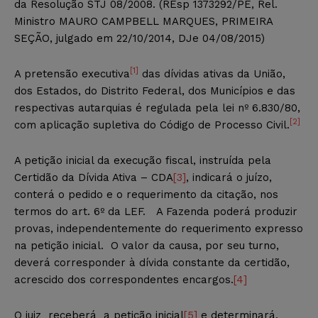
da Resolução STJ 08/2008. (REsp 1373292/PE, Rel.
Ministro MAURO CAMPBELL MARQUES, PRIMEIRA
SEÇÃO, julgado em 22/10/2014, DJe 04/08/2015)
[1]
A pretensão executiva
das dívidas ativas da União,
dos Estados, do Distrito Federal, dos Municípios e das
respectivas autarquias é regulada pela lei nº 6.830/80,
[2]
com aplicação supletiva do Código de Processo Civil.
A petição inicial da execução fiscal, instruída pela
Certidão da Dívida Ativa – CDA
[3]
, indicará o juízo,
conterá o pedido e o requerimento da citação, nos
termos do art. 6º da LEF. A Fazenda poderá produzir
provas, independentemente do requerimento expresso
na petição inicial. O valor da causa, por seu turno,
deverá corresponder à dívida constante da certidão,
acrescido dos correspondentes encargos.
[4]
O juiz receberá a petição inicial
[5]
e determinará,