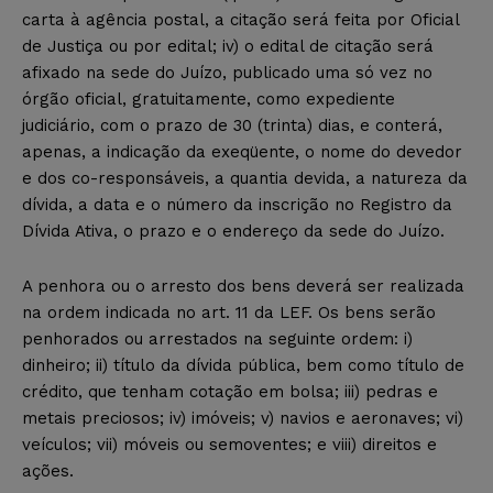
carta à agência postal, a citação será feita por Oficial
de Justiça ou por edital; iv) o edital de citação será
afixado na sede do Juízo, publicado uma só vez no
órgão oficial, gratuitamente, como expediente
judiciário, com o prazo de 30 (trinta) dias, e conterá,
apenas, a indicação da exeqüente, o nome do devedor
e dos co-responsáveis, a quantia devida, a natureza da
dívida, a data e o número da inscrição no Registro da
Dívida Ativa, o prazo e o endereço da sede do Juízo.
A penhora ou o arresto dos bens deverá ser realizada
na ordem indicada no art. 11 da LEF. Os bens serão
penhorados ou arrestados na seguinte ordem: i)
dinheiro; ii) título da dívida pública, bem como título de
crédito, que tenham cotação em bolsa; iii) pedras e
metais preciosos; iv) imóveis; v) navios e aeronaves; vi)
veículos; vii) móveis ou semoventes; e viii) direitos e
ações.