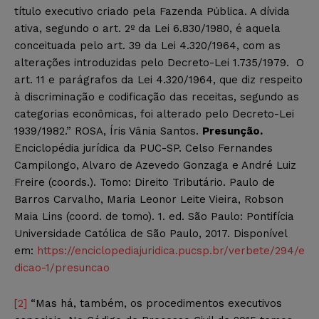
título executivo criado pela Fazenda Pública. A dívida
ativa, segundo o art. 2º da Lei 6.830/1980, é aquela
conceituada pelo art. 39 da Lei 4.320/1964, com as
alterações introduzidas pelo Decreto-Lei 1.735/1979. O
art. 11 e parágrafos da Lei 4.320/1964, que diz respeito
à discriminação e codificação das receitas, segundo as
categorias econômicas, foi alterado pelo Decreto-Lei
1939/1982.” ROSA, Íris Vânia Santos.
Presunção.
Enciclopédia jurídica da PUC-SP. Celso Fernandes
Campilongo, Alvaro de Azevedo Gonzaga e André Luiz
Freire (coords.). Tomo: Direito Tributário. Paulo de
Barros Carvalho, Maria Leonor Leite Vieira, Robson
Maia Lins (coord. de tomo). 1. ed. São Paulo: Pontifícia
Universidade Católica de São Paulo, 2017. Disponível
em:
https://enciclopediajuridica.pucsp.br/verbete/294/e
dicao-1/presuncao
[2]
“Mas há, também, os procedimentos executivos