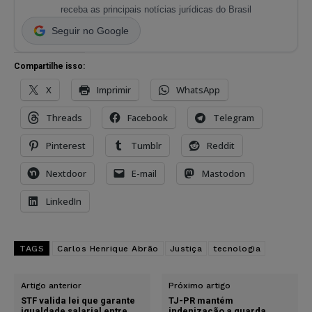
receba as principais notícias jurídicas do Brasil
Seguir no Google
Compartilhe isso:
X
Imprimir
WhatsApp
Threads
Facebook
Telegram
Pinterest
Tumblr
Reddit
Nextdoor
E-mail
Mastodon
LinkedIn
TAGS
Carlos Henrique Abrão
Justiça
tecnologia
Artigo anterior
Próximo artigo
STF valida lei que garante
TJ-PR mantém
igualdade salarial entre
indenização a guarda