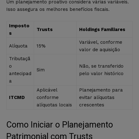
Um planejamento proativo considera várias variáveis.
Isso assegura os melhores benefícios fiscais.
Imposto
Trusts
Holdings Familiares
s
Variável, conforme
Alíquota
15%
valor de aquisição
Tributaçã
o
Não, se transferido
Sim
antecipad
pelo valor histórico
a
Aplicável
Planejamento para
ITCMD
conforme
evitar alíquotas
alíquotas locais
crescentes
Como Iniciar o Planejamento
Patrimonial com Trusts