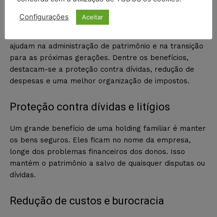
Configurações
Aceitar
As holdings familiares oferecem muitos benefícios
para quem quer gerenciar melhor seus bens. Eles
ajudam na administração de patrimônio e na transição
para as próximas gerações. Dentre os benefícios,
destacam-se a proteção contra dívidas, redução de
despesas e uma melhor organização de impostos.
Proteção contra dívidas e litígios
Um grande benefício de uma holding familiar é manter
os bens seguros. Eles ficam no nome da empresa,
longe dos problemas financeiros dos donos. Isso
mantém o patrimônio a salvo de quaisquer disputas ou
dívidas.
Redução de custos e burocracia