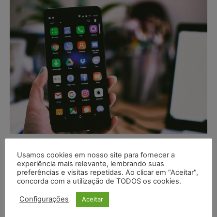
As novas regras da publicidade na
Usamos cookies em nosso site para fornecer a
advocacia
experiência mais relevante, lembrando suas
preferências e visitas repetidas. Ao clicar em “Aceitar”,
Frederico Cortez
-
MARKETING JURÍDICO E GESTÃO
concorda com a utilização de TODOS os cookies.
19/06/2021
Configurações
Aceitar
A advocacia será sempre formal e com toda a sua
liturgia inerente ao exercício do seu múnus, isso é