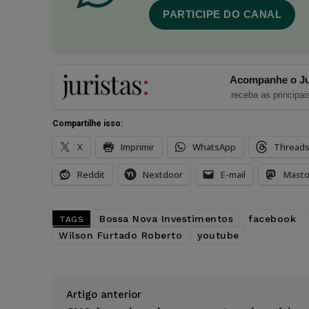
PARTICIPE DO CANAL
Acompanhe o Ju
receba as principais
Compartilhe isso:
X
Imprimir
WhatsApp
Thread
Reddit
Nextdoor
E-mail
Mast
Bossa Nova Investimentos
facebook
TAGS
Wilson Furtado Roberto
youtube
Artigo anterior