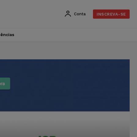
Conta
INSCREVA-SE
dências