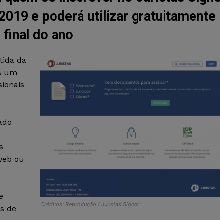
2019 e poderá utilizar gratuitamente
 final do ano
tida da
is um
sionais
ado
e
s
 web ou
e
Créditos: Reprodução / Juristas Signer
as de