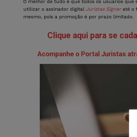
O melhor de tudo é que todos os usuários que 
utilizar o assinador digital
Juristas Signer
até o 
mesmo, pois a promoção é por prazo limitado.
Clique aqui para se cad
Acompanhe o Portal Juristas atr