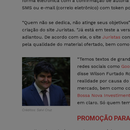
forma eletrônica com a confirmação de autoria
SMS ou e-mail (correio eletrônico) com token p
“Quem não se dedica, não atinge seus objetivos”
criação do site Juristas. “Já está em teste a ve
adiantou. De acordo com ele, o site
Juristas
cons
pela qualidade do material ofertado, bem como 
“Temos textos de grand
redes sociais como
Goo
disse Wilson Furtado Ro
realidade por causa do
mercado, bem como com
Bossa Nova Investimen
em claro. Só quem tem
Créditos: Salvi Cruz
PROMOÇÃO PARA