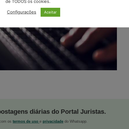
de TODOS os cookies.
Configurações
Aceitar
postagens diárias do Portal Juristas.
o com os
termos de uso
e
privacidade
do Whatsapp.