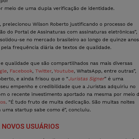
 por
or meio de uma dupla verificação de identidade.
, prelecionou Wilson Roberto justificando o processo de
rsão do Portal de Assinaturas com assinaturas eletrônicas”,
olidou-se no mercado brasileiro ao longo de quinze anos
pela frequência diária de textos de qualidade.
e qualidade que são compartilhados nas mais diversas
gle
,
Facebook
,
Twitter
,
Youtube
, WhatsApp, entre outras”,
berto, e ainda frisou que o “
Juristas Signer
” é uma
 seu empenho e credibilidade que a Juristas adquiriu no
 o recente investimento aportado na mesma por meio 
tos
. “É tudo fruto de muita dedicação. São muitas noites
 uma startup sabe como é”, concluiu.
 NOVOS USUÁRIOS