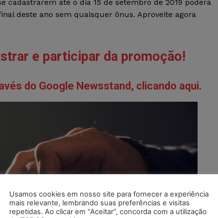
se cadastrarem até o dia 15 de setembro de 2019 poderá
final deste ano sem quaisquer ônus. Aproveite agora
astrar e participar da promoção!
avés do Google Newsstand, clicando aqui.
Usamos cookies em nosso site para fornecer a experiência
mais relevante, lembrando suas preferências e visitas
repetidas. Ao clicar em “Aceitar”, concorda com a utilização