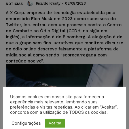
Ricardo Krusty
-
02/08/2023
NOTÍCIAS
A X Corp. empresa de tecnologia estabelecida pelo
empresário Elon Musk em 2023 como sucessora do
Twitter, Inc. entrou com um processo contra o Centro
de Combate ao Ódio Digital (CCDH, na sigla em
inglês), a informação é do Bloomberg. A alegação é de
que o grupo sem fins lucrativos que monitora discurso
de ódio online descreve falsamente a plataforma de
mídia social como sendo “sobrecarregada com
conteúdo nocivo”.
Usamos cookies em nosso site para fornecer a
experiência mais relevante, lembrando suas
preferências e visitas repetidas. Ao clicar em “Aceitar”,
concorda com a utilização de TODOS os cookies.
Configurações
Aceitar