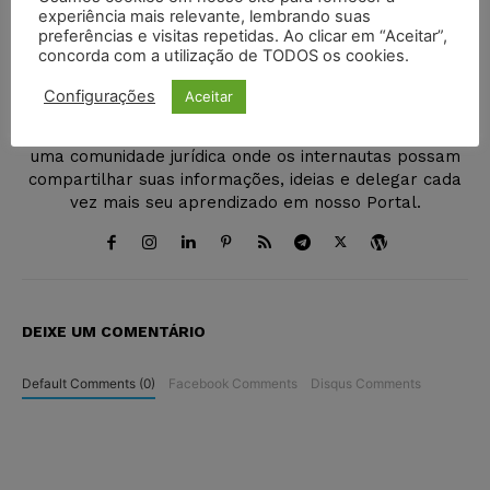
experiência mais relevante, lembrando suas
preferências e visitas repetidas. Ao clicar em “Aceitar”,
concorda com a utilização de TODOS os cookies.
Juristas
Configurações
Aceitar
http://juristas.com.br
O Portal Juristas nasceu com o objetivo de integrar
uma comunidade jurídica onde os internautas possam
compartilhar suas informações, ideias e delegar cada
vez mais seu aprendizado em nosso Portal.
DEIXE UM COMENTÁRIO
Default Comments (0)
Facebook Comments
Disqus Comments