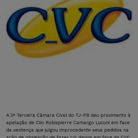
A 3ª Terceira Câmara Cível do TJ-PB deu provimento à
apelação de Clio Robispierre Camargo Luconi em face
da sentença que julgou improcedente seus pedidos na
ação de obrigação de fazer c/c danos em face da CVC