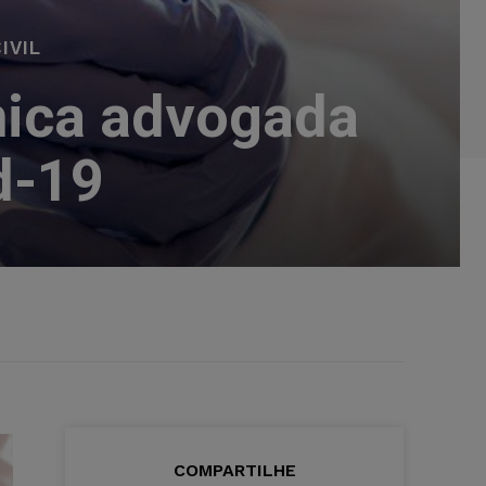
IVIL
única advogada
d-19
COMPARTILHE