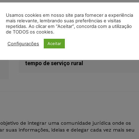
Usamos cookies em nosso site para fornecer a experiência
pc
paulo de tarso sanseverino
STJ
mais relevante, lembrando suas preferências e visitas
repetidas. Ao clicar em “Aceitar”, concorda com a utilização
de TODOS os cookies.
Próximo artigo
Configurações
Aceitar
STJ remete ao STF recursos contra
acórdão proferido em repetitivo sobre
tempo de serviço rural
 objetivo de integrar uma comunidade jurídica onde os
r suas informações, ideias e delegar cada vez mais seu