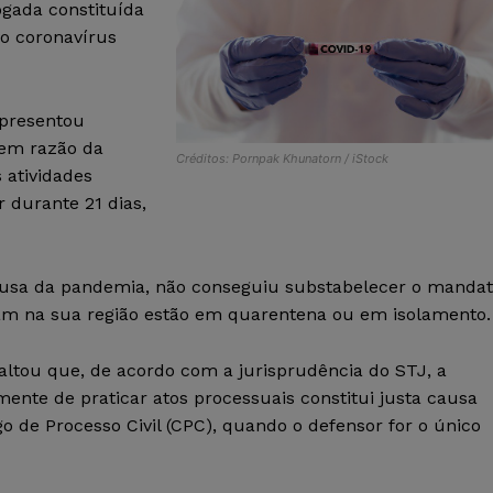
ogada constituída
vo coronavírus
apresentou
em razão da
Créditos: Pornpak Khunatorn / iStock
 atividades
 durante 21 dias,
ausa da pandemia, não conseguiu substabelecer o manda
tuam na sua região estão em quarentena ou em isolamento.
saltou que, de acordo com a jurisprudência do STJ, a
ente de praticar atos processuais constitui justa causa
go de Processo Civil (CPC), quando o defensor for o único