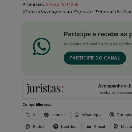
Processo:
AREsp 1541258
(Com informações do Superior Tribunal de Just
Participe e receba as 
Ao entrar você está ciente e de acord
PARTICIPE DO CANAL
Acompanhe o Ju
receba as principais
Compartilhe isso:
X
Imprimir
WhatsApp
Thread
Reddit
Nextdoor
E-mail
Mast