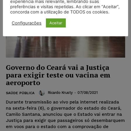
experiência mais relevante, lembrando suas
preferências e visitas repetidas. Ao clicar em “Aceitar”,
concorda com a utilização de TODOS os cookies.
Configurações
Aceitar
Governo do Ceará vai a Justiça
para exigir teste ou vacina em
aeroporto
Ricardo Krusty
-
07/08/2021
SAÚDE PÚBLICA
Durante transmissão ao vivo pela internet realizada
na sexta-feira (6), o governador do estado do Ceará,
Camilo Santana, anunciou que o Estado vai entrar na
Justiça para exigir que passageiros só desembarquem
em voos para o estado com a comprovação de