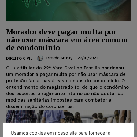
Morador deve pagar multa por
não usar máscara em área comum
de condomínio
Ricardo Krusty
-
22/10/2021
DIREITO CIVIL
O juiz titular da 22ª Vara Cível de Brasília condenou
um morador a pagar multa por não usar máscara de
proteção facial nas áreas comuns do condomínio. O
entendimento do magistrado foi de que o condômino
desrespeitou o regimento interno ao não adotar as
medidas sanitárias impostas para combater a
disseminação do coronavírus.
Usamos cookies em nosso site para fornecer a