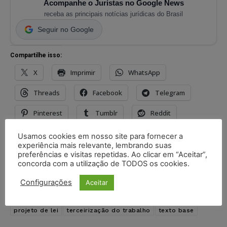
Acompanhe o Juristas no Google News
receba as principais notícias jurídicas do Brasil
Seguir no Google
Compartilhe isso:
X
Imprimir
WhatsApp
Threads
Facebook
Telegram
Pinterest
Tumblr
Reddit
Nextdoor
E-mail
Mastodon
Usamos cookies em nosso site para fornecer a
experiência mais relevante, lembrando suas
LinkedIn
preferências e visitas repetidas. Ao clicar em “Aceitar”,
concorda com a utilização de TODOS os cookies.
Configurações
Aceitar
TAGS
aprovação na câmara
autorização da terceirização
câmara dos deputados
projeto de lei
terceirização do trabalho
texto base