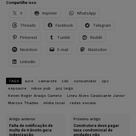
Compartilhe isso:
X
Imprimir
WhatsApp
Threads
Facebook
Telegram
Pinterest
Tumblr
Reddit
Nextdoor
E-mail
Mastodon
LinkedIn
TAGS
acre
camarote
cdc
consumidor
cpc
expoacre
inbox pub
juiz leigo
Keven Roger Araújo Camelo
Lineu Alves Cavalcante Junior
Marcos Thadeu
mídia local
redes sociais
Artigo anterior
Próximo artigo
Falta de notificação de
Construtora deve pagar
multa de trânsito gera
taxa condominial de
indenização
unidades não