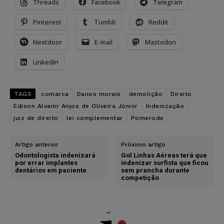
Threads
Facebook
Telegram
Pinterest
Tumblr
Reddit
Nextdoor
E-mail
Mastodon
LinkedIn
TAGS
comarca
Danos morais
demolição
Direito
Edison Alvanir Anjos de Oliveira Júnior
Indenização
juiz de direito
lei complementar
Pomerode
Artigo anterior
Próximo artigo
Odontologista indenizará
Gol Linhas Aéreas terá que
por errar implantes
indenizar surfista que ficou
dentários em paciente
sem prancha durante
competição