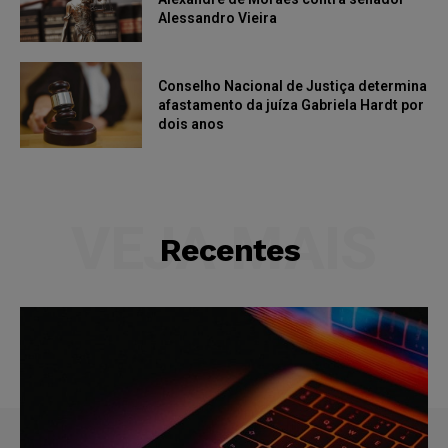
Alessandro Vieira
Conselho Nacional de Justiça determina
afastamento da juíza Gabriela Hardt por
dois anos
VEJA MAIS
Recentes