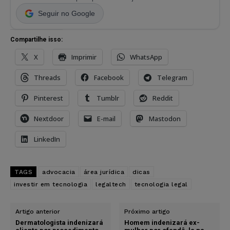
Seguir no Google
Compartilhe isso:
X
Imprimir
WhatsApp
Threads
Facebook
Telegram
Pinterest
Tumblr
Reddit
Nextdoor
E-mail
Mastodon
LinkedIn
TAGS
advocacia
área jurídica
dicas
investir em tecnologia
legaltech
tecnologia legal
Artigo anterior
Próximo artigo
Dermatologista indenizará
Homem indenizará ex-