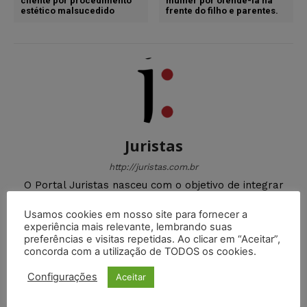
cliente por procedimento
mulher por ofendê-la na
estético malsucedido
frente do filho e parentes.
Juristas
http://juristas.com.br
O Portal Juristas nasceu com o objetivo de integrar
uma comunidade jurídica onde os internautas possam
compartilhar suas informações, ideias e delegar cada
Usamos cookies em nosso site para fornecer a
experiência mais relevante, lembrando suas
vez mais seu aprendizado em nosso Portal.
preferências e visitas repetidas. Ao clicar em “Aceitar”,
concorda com a utilização de TODOS os cookies.
Configurações
Aceitar