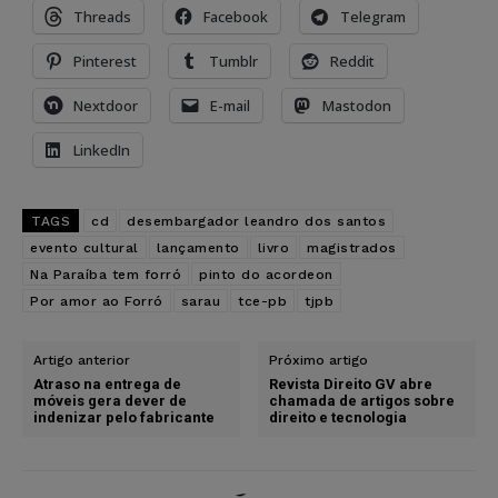
Threads
Facebook
Telegram
Pinterest
Tumblr
Reddit
Nextdoor
E-mail
Mastodon
LinkedIn
TAGS
cd
desembargador leandro dos santos
evento cultural
lançamento
livro
magistrados
Na Paraíba tem forró
pinto do acordeon
Por amor ao Forró
sarau
tce-pb
tjpb
Artigo anterior
Próximo artigo
Atraso na entrega de
Revista Direito GV abre
móveis gera dever de
chamada de artigos sobre
indenizar pelo fabricante
direito e tecnologia