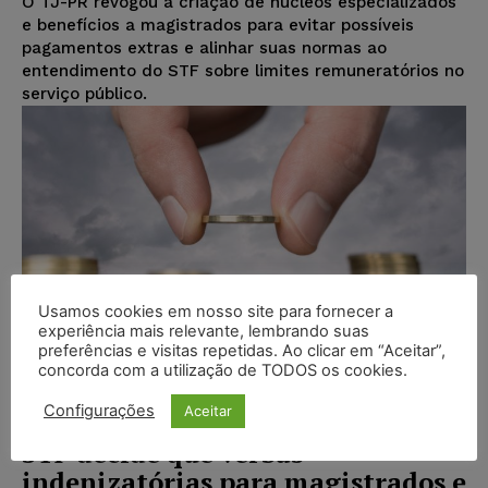
O TJ-PR revogou a criação de núcleos especializados
e benefícios a magistrados para evitar possíveis
pagamentos extras e alinhar suas normas ao
entendimento do STF sobre limites remuneratórios no
serviço público.
Usamos cookies em nosso site para fornecer a
experiência mais relevante, lembrando suas
preferências e visitas repetidas. Ao clicar em “Aceitar”,
concorda com a utilização de TODOS os cookies.
Configurações
Aceitar
STF decide que verbas
indenizatórias para magistrados e