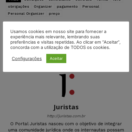
obrigações
Organizer
pagamento
Personal
Personal Organizer
preço
Artigo anterior
Próximo artigo
Usamos cookies em nosso site para fornecer a
O que é Europass?
Modelo para Defesa e
experiência mais relevante, lembrando suas
Recursos de Multas de
preferências e visitas repetidas. Ao clicar em “Aceitar”,
Trânsito em 1ª e 2ª
concorda com a utilização de TODOS os cookies.
Instâncias
Configurações
Aceitar
Juristas
http://juristas.com.br
O Portal Juristas nasceu com o objetivo de integrar
uma comunidade jurídica onde os internautas possam