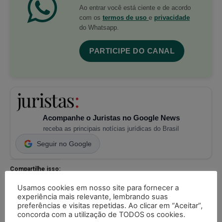
Ao entrar você está ciente e de acordo
com os
termos de uso
e
privacidade
do Whatsapp.
PARTICIPE DO CANAL
Acompanhe o Juristas no Google News
receba as principais notícias jurídicas do Brasil
Seguir no Google
Compartilhe isso:
X
Imprimir
WhatsApp
Usamos cookies em nosso site para fornecer a
experiência mais relevante, lembrando suas
preferências e visitas repetidas. Ao clicar em “Aceitar”,
Threads
Facebook
Telegram
concorda com a utilização de TODOS os cookies.