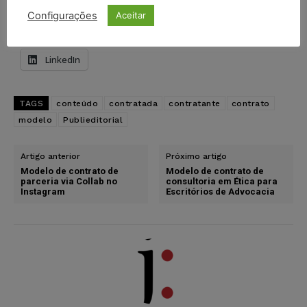
Pinterest
Tumblr
Reddit
Configurações
Aceitar
Nextdoor
E-mail
Mastodon
LinkedIn
TAGS
conteúdo
contratada
contratante
contrato
modelo
Publieditorial
Artigo anterior
Próximo artigo
Modelo de contrato de
Modelo de contrato de
parceria via Collab no
consultoria em Ética para
Instagram
Escritórios de Advocacia