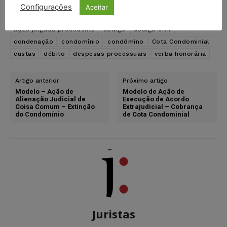
Configurações
Aceitar
TAGS
ação
ação de cobrança
ação julgada procedente
código
código civil
condenação
condomínio
condômino
Cota Condominial
custas
débito
despesas processuais
verba honorária
Artigo anterior
Próximo artigo
Modelo – Ação de
Modelo de Ação de
Alienação Judicial de
Execução de Acordo
Coisa Comum – Extinção
Extrajudicial – Cobrança
do Condomínio
de Cota Condominial
Juristas