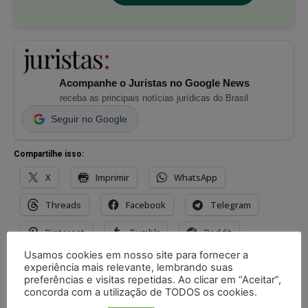
Acompanhe o Juristas no Google News
receba as principais notícias jurídicas do Brasil
Seguir no Google
Compartilhe isso:
X
Imprimir
WhatsApp
Threads
Facebook
Telegram
Pinterest
Tumblr
Reddit
Usamos cookies em nosso site para fornecer a
Nextdoor
E-mail
Mastodon
experiência mais relevante, lembrando suas
preferências e visitas repetidas. Ao clicar em “Aceitar”,
LinkedIn
concorda com a utilização de TODOS os cookies.