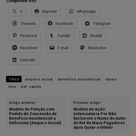
Compartilhe isso:
X
Imprimir
WhatsApp
Threads
Facebook
Telegram
Pinterest
Tumblr
Reddit
Nextdoor
E-mail
Mastodon
LinkedIn
TAGS
amparo social
benefício assistencial
idoso
inss
per capita
Artigo anterior
Próximo artigo
Modelo de Petição com
Modelo de Ação
Pedido de Concessão de
Indenizatória Por Não
Benefício Assistencial a
Excluírem o Nome do Autor
Deficiente (Amparo Social)
do Rol de Maus Pagadores
Após Quitar o Débito