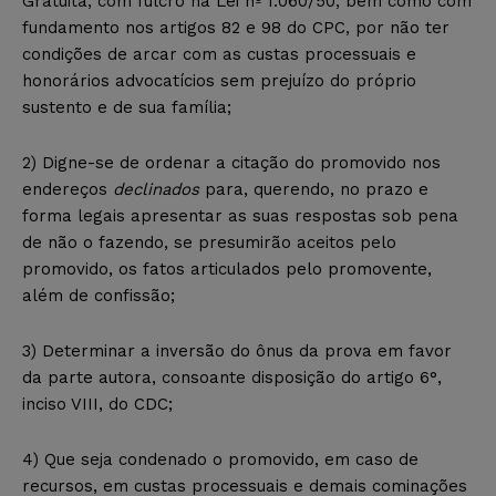
Gratuita, com fulcro na Lei nº 1.060/50, bem como com
fundamento nos artigos 82 e 98 do CPC, por não ter
condições de arcar com as custas processuais e
honorários advocatícios sem prejuízo do próprio
sustento e de sua família;
2) Digne-se de ordenar a citação do promovido nos
endereços
declinados
para, querendo, no prazo e
forma legais apresentar as suas respostas sob pena
de não o fazendo, se presumirão aceitos pelo
promovido, os fatos articulados pelo promovente,
além de confissão;
3) Determinar a inversão do ônus da prova em favor
da parte autora, consoante disposição do artigo 6°,
inciso VIII, do CDC;
4) Que seja condenado o promovido, em caso de
recursos, em custas processuais e demais cominações