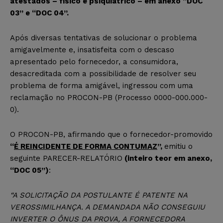
atestados – físico e psiquiátrico – em anexo “DOC
03” e “DOC 04”.
Após diversas tentativas de solucionar o problema
amigavelmente e, insatisfeita com o descaso
apresentado pelo fornecedor, a consumidora,
desacreditada com a possibilidade de resolver seu
problema de forma amigável, ingressou com uma
reclamação no PROCON-PB (Processo 0000-000.000-
0).
O PROCON-PB, afirmando que o fornecedor-promovido
“
É REINCIDENTE DE FORMA CONTUMAZ
”,
emitiu o
seguinte PARECER-RELATÓRIO
(inteiro teor em anexo,
“DOC 05”)
:
“A SOLICITAÇÃO DA POSTULANTE É PATENTE NA
VEROSSIMILHANÇA. A DEMANDADA NÃO CONSEGUIU
INVERTER O ÔNUS DA PROVA, A FORNECEDORA