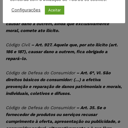
Código Civil
– Art. 186. Aquele que, por ação ou omissão
Configurações
Aceitar
voluntária, negligência ou imprudência, violar direito e
causar dano a outrem, ainda que exclusivamente
moral, comete ato ilícito.
Código Civil
– Art. 927. Aquele que, por ato ilícito (art.
186 e 187), causar dano a outrem, fica obrigado a
repará-lo.
Código de Defesa do Consumidor
– Art. 6°, VI. São
direitos básicos do consumidor: (…) a efetiva
prevenção e reparação de danos patrimoniais e morais,
individuais, coletivos e difusos.
Código de Defesa do Consumidor
– Art. 35. Se o
fornecedor de produtos ou serviços recusar
cumprimento à oferta, apresentação ou publicidade, o