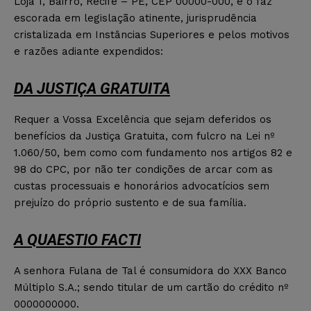
Loja 1, Bairro, Recife – PE, CEP 00000-000, e o faz
escorada em legislação atinente, jurisprudência
cristalizada em Instâncias Superiores e pelos motivos
e razões adiante expendidos:
DA JUSTIÇA GRATUITA
Requer a Vossa Excelência que sejam deferidos os
benefícios da Justiça Gratuita, com fulcro na Lei nº
1.060/50, bem como com fundamento nos artigos 82 e
98 do CPC, por não ter condições de arcar com as
custas processuais e honorários advocatícios sem
prejuízo do próprio sustento e de sua família.
A QUAESTIO FACTI
A senhora Fulana de Tal é consumidora do XXX Banco
Múltiplo S.A.; sendo titular de um cartão do crédito nº
0000000000.