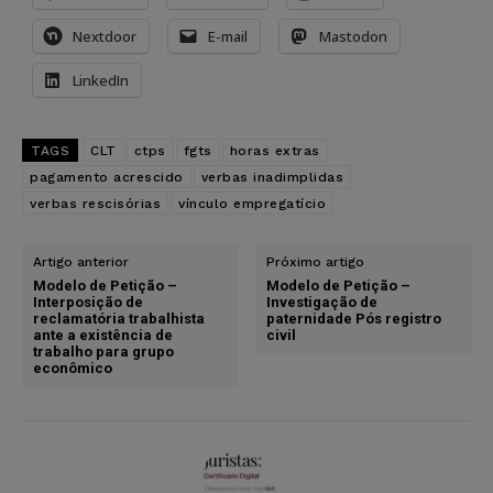
Nextdoor
E-mail
Mastodon
LinkedIn
TAGS
CLT
ctps
fgts
horas extras
pagamento acrescido
verbas inadimplidas
verbas rescisórias
vínculo empregatício
Artigo anterior
Próximo artigo
Modelo de Petição –
Modelo de Petição –
Interposição de
Investigação de
reclamatória trabalhista
paternidade Pós registro
ante a existência de
civil
trabalho para grupo
econômico