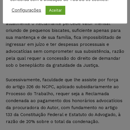
prevista no artigo 133, da Constituição Federal.
Configurações
Aceitar
Forte nos elementos supra, em vista de que
atualmente o Reclamante percebe valor mensal
oriundo de pequenos biscates, suficiente apenas para
sua mantença e de sua família, fica impossibilitado de
ingressar em juízo e ter despesas processuais e
advocatícias sem comprometer sua subsistência, razão
pela qual requer a concessão do direito de demandar
sob o beneplácito da gratuidade da Justiça.
Sucessivamente, faculdade que lhe assiste por força
do artigo 326 do NCPC, aplicado subsidiariamente ao
Processo do Trabalho, requer seja a Reclamada
condenada ao pagamento dos honorários advocatícios
da procuradora do Autor, com fundamento no artigo
133 da Constituição Federal e Estatuto do Advogado, à
razão de 20% sobre o total da condenação.