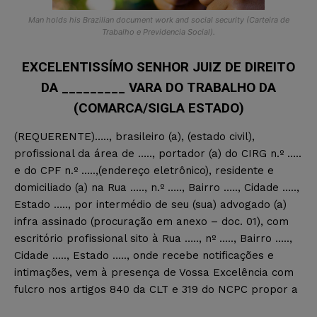
Man holds his Brazilian document work and social security (Carteira de
Trabalho e Previdencia Social).
EXCELENTISSÍMO SENHOR JUIZ DE DIREITO
DA _________ VARA DO TRABALHO DA
(COMARCA/SIGLA ESTADO)
(REQUERENTE)….., brasileiro (a), (estado civil),
profissional da área de ….., portador (a) do CIRG n.º …..
e do CPF n.º …..,(endereço eletrônico), residente e
domiciliado (a) na Rua ….., n.º ….., Bairro ….., Cidade …..,
Estado ….., por intermédio de seu (sua) advogado (a)
infra assinado (procuração em anexo – doc. 01), com
escritório profissional sito à Rua ….., nº ….., Bairro …..,
Cidade ….., Estado ….., onde recebe notificações e
intimações, vem à presença de Vossa Excelência com
fulcro nos artigos 840 da CLT e 319 do NCPC propor a