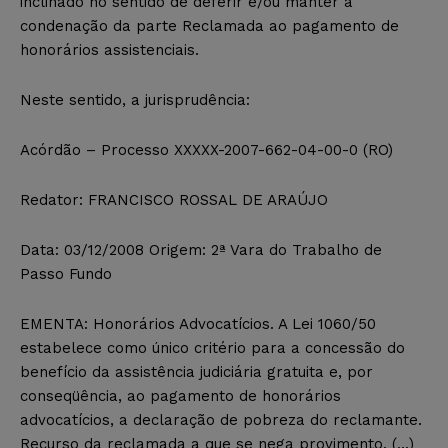
inclinado no sentido de deferir e/ou manter a
condenação da parte Reclamada ao pagamento de
honorários assistenciais.
Neste sentido, a jurisprudência:
Acórdão – Processo XXXXX-2007-662-04-00-0 (RO)
Redator: FRANCISCO ROSSAL DE ARAÚJO
Data: 03/12/2008 Origem: 2ª Vara do Trabalho de
Passo Fundo
EMENTA: Honorários Advocatícios. A Lei 1060/50
estabelece como único critério para a concessão do
benefício da assistência judiciária gratuita e, por
conseqüência, ao pagamento de honorários
advocatícios, a declaração de pobreza do reclamante.
Recurso da reclamada a que se nega provimento. (…)