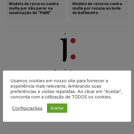
Modelo de recurso contra
Modelo de recurso contra
multa por não parar na
multa por recusa ao teste
sinalização de “PARE”
do bafômetro
Juristas
Usamos cookies em nosso site para fornecer a
http://juristas.com.br
experiência mais relevante, lembrando suas
O Portal Juristas nasceu com o objetivo de integrar
preferências e visitas repetidas. Ao clicar em “Aceitar”,
uma comunidade jurídica onde os internautas possam
concorda com a utilização de TODOS os cookies.
compartilhar suas informações, ideias e delegar cada
vez mais seu aprendizado em nosso Portal.
Configurações
Aceitar