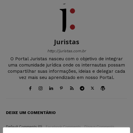
Juristas
http://juristas.com.br
O Portal Juristas nasceu com o objetivo de integrar
uma comunidade jurídica onde os internautas possam
compartilhar suas informações, ideias e delegar cada
vez mais seu aprendizado em nosso Portal.
DEIXE UM COMENTÁRIO
Default Comments (0)
Facebook Comments
Disqus Comments