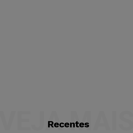
VEJA MAI
Recentes