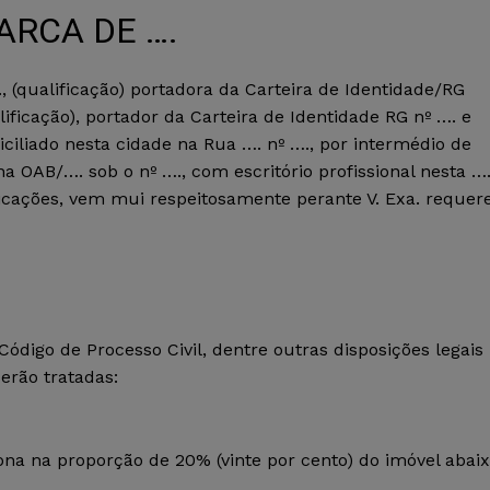
ARCA DE ….
(qualificação) portadora da Carteira de Identidade/RG
alificação), portador da Carteira de Identidade RG nº …. e
iciliado nesta cidade na Rua …. nº …., por intermédio de
na OAB/…. sob o nº …., com escritório profissional nesta ….
ficações, vem mui respeitosamente perante V. Exa. requer
ódigo de Processo Civil, dentre outras disposições legais
serão tratadas:
na na proporção de 20% (vinte por cento) do imóvel abai