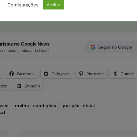
o com os
termos de uso
e
privacidade
do Whatsapp.
Configurações
Aceitar
ristas no Google News
Seguir no Google
 notícias jurídicas do Brasil
s
Facebook
Telegram
Pinterest
Tumblr
odon
LinkedIn
veis
melhor condições
petição inicial
vel