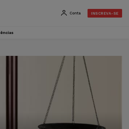
Conta
INSCREVA-SE
dências