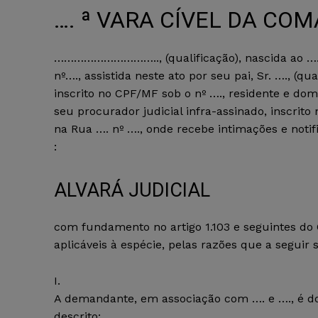
…. ª VARA CÍVEL DA COM
………………………….., (qualificação), nascida ao …., 
nº…., assistida neste ato por seu pai, Sr. …., (qu
inscrito no CPF/MF sob o nº …., residente e dom
seu procurador judicial infra-assinado, inscrito 
na Rua …. nº …., onde recebe intimações e noti
:
ALVARÁ JUDICIAL
com fundamento no artigo 1.103 e seguintes do C
aplicáveis à espécie, pelas razões que a seguir 
I.
A demandante, em associação com …. e …., é do
descrito: