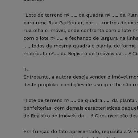
“Lote de terreno nº …., da quadra nº …., da Plan
para uma Rua Particular, por …. metros de exte
rua olha o imóvel, onde confronta com o lote n
com o lote nº …., e fechando de largura na lin
…., todos da mesma quadra e planta, de forma r
matrícula nº…. do Registro de Imóveis da ….ª Ci
II.
Entretanto, a autora deseja vender o imóvel me
deste propiciar condições de uso que lhe são m
“Lote de terreno nº …. da quadra …., da planta 
benfeitorias, com demais características daque
de Registro de imóveis da ….ª Circunscrição des
Em função do fato apresentado, requisita a V. Ex