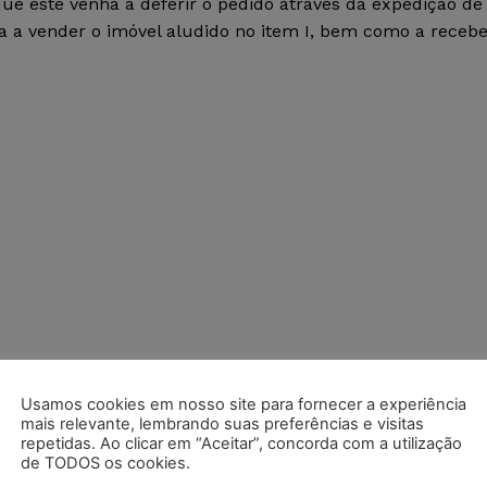
que este venha a deferir o pedido através da expedição de
a a vender o imóvel aludido no item I, bem como a recebe
Usamos cookies em nosso site para fornecer a experiência
mais relevante, lembrando suas preferências e visitas
repetidas. Ao clicar em “Aceitar”, concorda com a utilização
postagens diárias do Portal Juristas.
de TODOS os cookies.