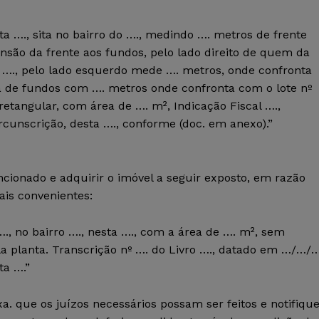
ta …., sita no bairro do …., medindo …. metros de frente
nsão da frente aos fundos, pelo lado direito de quem da
º …., pelo lado esquerdo mede …. metros, onde confronta
ha de fundos com …. metros onde confronta com o lote nº
etangular, com área de …. m², Indicação Fiscal ….,
rcunscrição, desta …., conforme (doc. em anexo).”
ncionado e adquirir o imóvel a seguir exposto, em razão
ais convenientes:
…., no bairro …., nesta …., com a área de …. m², sem
la planta. Transcrição nº …. do Livro …., datado em …/…/
ta ….”
a. que os juízos necessários possam ser feitos e notifiqu