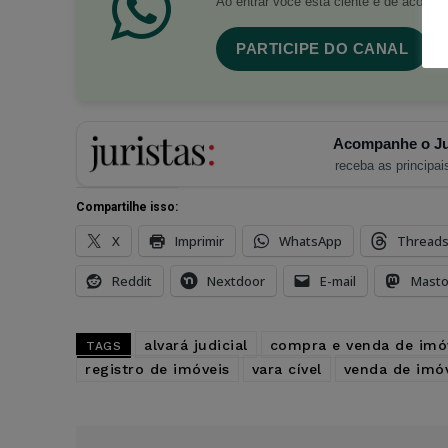
Ao entrar você está ciente e de acord
PARTICIPE DO CANAL
Acompanhe o Ju
receba as principais
Compartilhe isso:
X
Imprimir
WhatsApp
Thread
Reddit
Nextdoor
E-mail
Mast
alvará judicial
compra e venda de imó
TAGS
registro de imóveis
vara cível
venda de imó