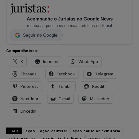
Acompanhe o Juristas no Google News
receba as principais notícias jurídicas do Brasil
Seguir no Google
Compartilhe isso:
X
Imprimir
WhatsApp
Threads
Facebook
Telegram
Pinterest
Tumblr
Reddit
Nextdoor
E-mail
Mastodon
LinkedIn
TAGS
ação
ação cautelar
ação cautelar exibitória
ação principal
aparência do direito
assecuratória